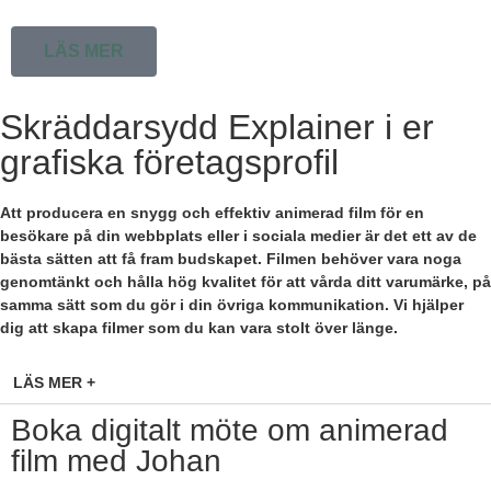
LÄS MER
Skräddarsydd Explainer i er
grafiska företagsprofil
Att producera en snygg och effektiv animerad film för en
besökare på din webbplats eller i sociala medier är det ett av de
bästa sätten att få fram budskapet. Filmen behöver vara noga
genomtänkt och hålla hög kvalitet för att vårda ditt varumärke, på
samma sätt som du gör i din övriga kommunikation. Vi hjälper
dig att skapa filmer som du kan vara stolt över länge.
LÄS MER +
Boka digitalt möte om animerad
film med Johan